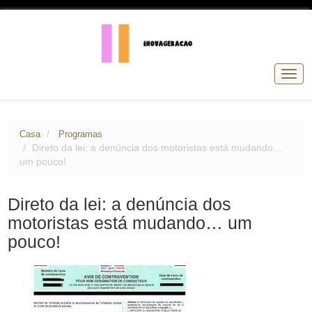
Alter
de
nave
Casa
Programas
Direto da lei: a denúncia dos motoristas está mudando…
um pouco!
Direto da lei: a denúncia dos
motoristas está mudando… um
pouco!