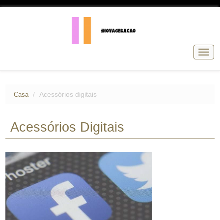
Alter
de
nave
Acessórios digitais
Casa
Acessórios Digitais