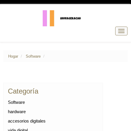
Nave
de
pala
Hogar
Software
Categoría
Software
hardware
accesorios digitales
vida digital