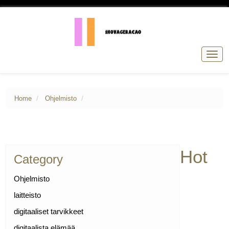
Togg
navig
Home
Ohjelmisto
Hot
Category
Ohjelmisto
laitteisto
digitaaliset tarvikkeet
digitaalista elämää