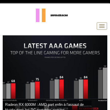
Nave
de
pala
Radeon RX 6000M : AMD part enfin à l’assaut de
Nvidia dans les PC portables gaming