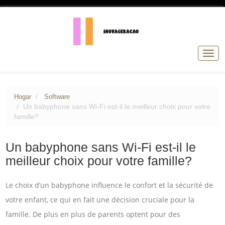
Nave
de
pala
Hogar
Software
Un babyphone sans Wi-Fi est-il le meilleur choix pour votre
famille?
Un babyphone sans Wi-Fi est-il le
meilleur choix pour votre famille?
Le choix d’un babyphone influence le confort et la sécurité de
votre enfant, ce qui en fait une décision cruciale pour la
famille. De plus en plus de parents optent pour des