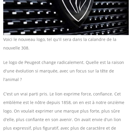
Voici le nouveau logo, tel qu'il sera dans la calandre de la
nouvelle 308.
Le logo de Peugeot change radicalement. Quelle est la raison
d'une évolution si marquée, avec un focus sur la tête de
l'animal ?
C'est un vrai parti pris. Le lion exprime force, confiance. Cet
emblème est le nôtre depuis 1858, on en est à notre onzième
logo. On voulait exprimer une marque plus forte, plus sûre
d'elle, plus confiante en son avenir. On avait envie d'un lion
plus expressif, plus figuratif, avec plus de caractère et de