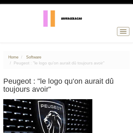
Togg
navig
Home
Software
Peugeot : "le logo qu'on aurait dû toujours avoir"
Peugeot : "le logo qu'on aurait dû
toujours avoir"