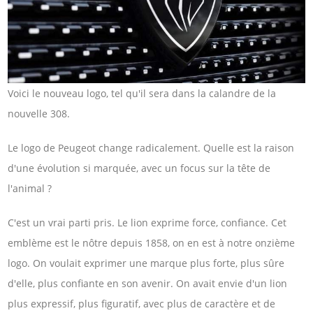
Voici le nouveau logo, tel qu'il sera dans la calandre de la
nouvelle 308.
Le logo de Peugeot change radicalement. Quelle est la raison
d'une évolution si marquée, avec un focus sur la tête de
l'animal ?
C'est un vrai parti pris. Le lion exprime force, confiance. Cet
emblème est le nôtre depuis 1858, on en est à notre onzième
logo. On voulait exprimer une marque plus forte, plus sûre
d'elle, plus confiante en son avenir. On avait envie d'un lion
plus expressif, plus figuratif, avec plus de caractère et de