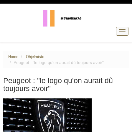
Togg
navig
Home
Ohjelmisto
Peugeot : "le logo qu'on aurait dû toujours avoir"
Peugeot : "le logo qu'on aurait dû
toujours avoir"