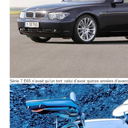
Série 7 E65 n'avait qu'un tort: celui d'avoir quinze années d'avan