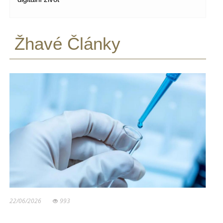
Žhavé Články
22/06/2026
993