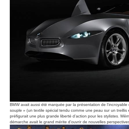
BMW avait aussi été marquée par la présentation de l’incroyable 
souple » (un textile spécial tendu comme une peau sur un treillis
préfigurait une plus grande liberté d’action pour les stylistes. Même
démarche avait le grand mérite d’ouvrir de nouvelles perspective