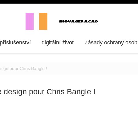
 příslušenství
digitální život
Zásady ochrany osob
esign pour Chris Bangle !
e design pour Chris Bangle !