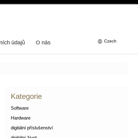
Czech
ních údajů
O nás
Kategorie
Software
Hardware
digitální příslušenství
digitální život