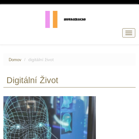
Přep
navig
digitální život
Domov
Digitální Život