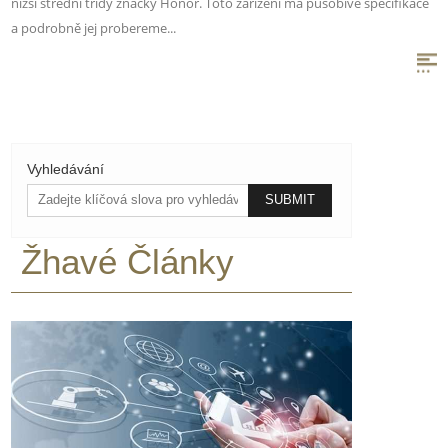
nižší střední třídy značky Honor. Toto zařízení má působivé specifikace
a podrobně jej probereme...
Vyhledávání
Žhavé Články