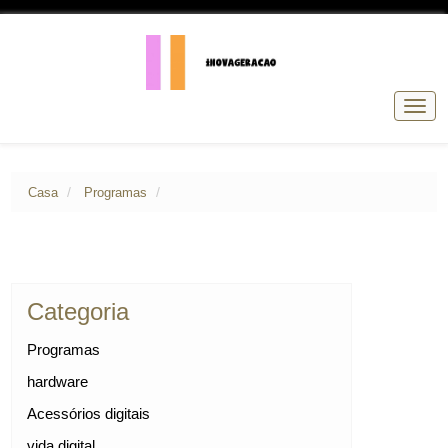
Alter
de
nave
Casa
Programas
Categoria
Programas
hardware
Acessórios digitais
vida digital