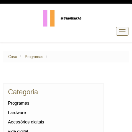
Alter
de
nave
Casa
Programas
Categoria
Programas
hardware
Acessórios digitais
vida digital