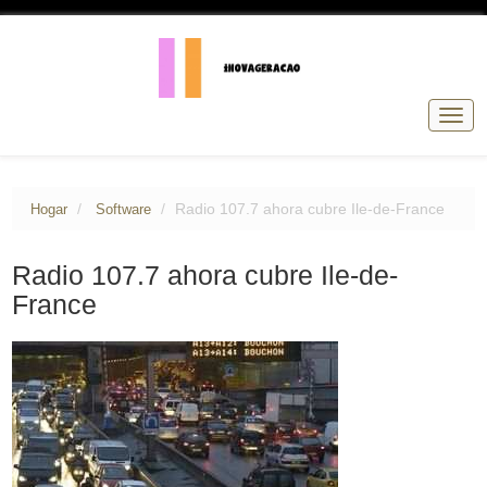
Nave
de
pala
Radio 107.7 ahora cubre Ile-de-France
Hogar
Software
Radio 107.7 ahora cubre Ile-de-
France