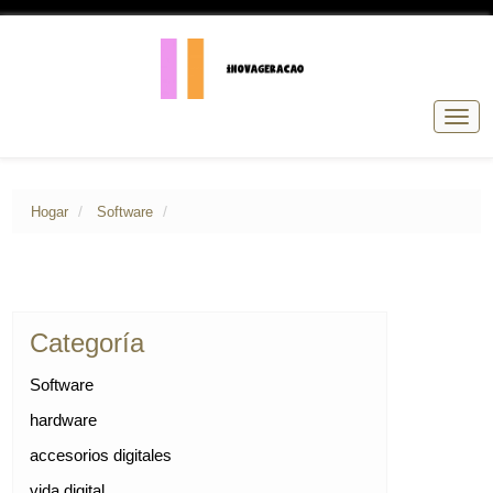
Nave
de
pala
Hogar
Software
Categoría
Software
hardware
accesorios digitales
vida digital