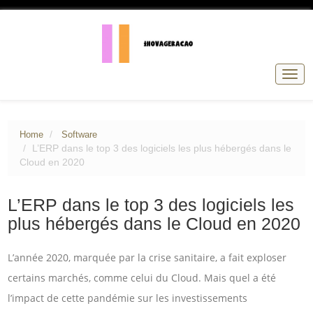
Togg
navig
Home
Software
L’ERP dans le top 3 des logiciels les plus hébergés dans le
Cloud en 2020
L’ERP dans le top 3 des logiciels les
plus hébergés dans le Cloud en 2020
L’année 2020, marquée par la crise sanitaire, a fait exploser
certains marchés, comme celui du Cloud. Mais quel a été
l’impact de cette pandémie sur les investissements