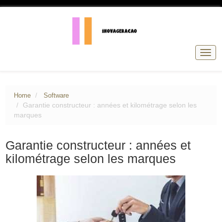
Togg
navig
Home
Software
Garantie constructeur : années et kilométrage selon les
marques
Garantie constructeur : années et
kilométrage selon les marques