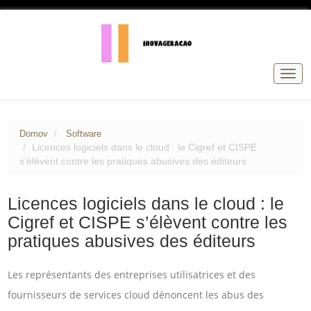
Přep
navig
Domov
Software
Licences logiciels dans le cloud : le Cigref et CISPE
s’élèvent contre les pratiques abusives des éditeurs
Licences logiciels dans le cloud : le
Cigref et CISPE s’élèvent contre les
pratiques abusives des éditeurs
Les représentants des entreprises utilisatrices et des
fournisseurs de services cloud dénoncent les abus des