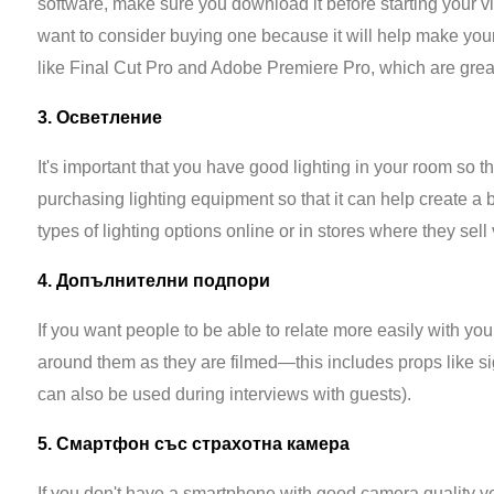
software, make sure you download it before starting your vl
want to consider buying one because it will help make you
like Final Cut Pro and Adobe Premiere Pro, which are great 
3. Осветление
It's important that you have good lighting in your room so t
purchasing lighting equipment so that it can help create a 
types of lighting options online or in stores where they sell va
4. Допълнителни подпори
If you want people to be able to relate more easily with your
around them as they are filmed—this includes props like si
can also be used during interviews with guests).
5. Смартфон със страхотна камера
If you don't have a smartphone with good camera quality yet