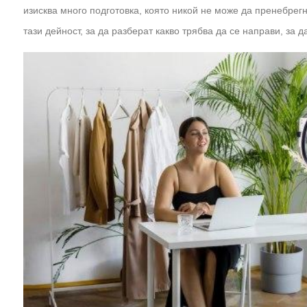
изисква много подготовка, която никой не може да пренебрегн
тази дейност, за да разберат какво трябва да се направи, за д