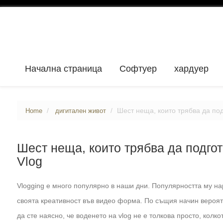
Начална страница
Софтуер
хардуер
Шест неща, които трябва да под
Home
дигитален живот
Шест неща, които трябва да подгот
Vlog
Vlogging е много популярно в наши дни. Популярността му на
своята креативност във видео форма. По същия начин вероятн
да сте наясно, че воденето на vlog не е толкова просто, колк