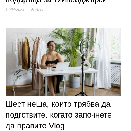
12/04/2023
7050
Шест неща, които трябва да
подготвите, когато започнете
да правите Vlog