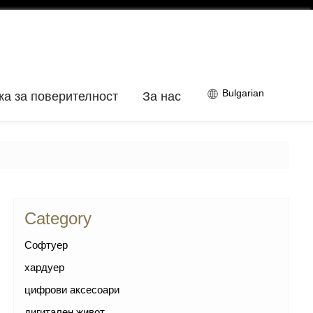
Bulgarian
ка за поверителност
За нас
Category
Софтуер
хардуер
цифрови аксесоари
дигитален живот