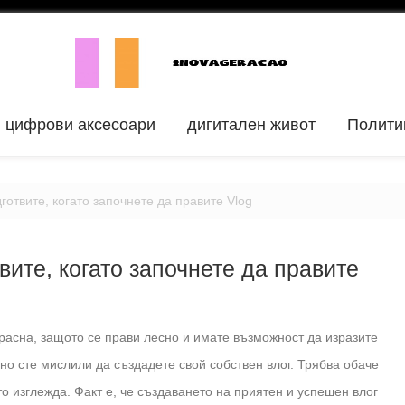
цифрови аксесоари
дигитален живот
Полити
готвите, когато започнете да правите Vlog
вите, когато започнете да правите
расна, защото се прави лесно и имате възможност да изразите
о сте мислили да създадете свой собствен влог. Трябва обаче
ото изглежда. Факт е, че създаването на приятен и успешен влог