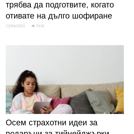
трябва да подготвите, когато
отивате на дълго шофиране
12/04/2023
7636
Осем страхотни идеи за
подаръци за тийнейджърки