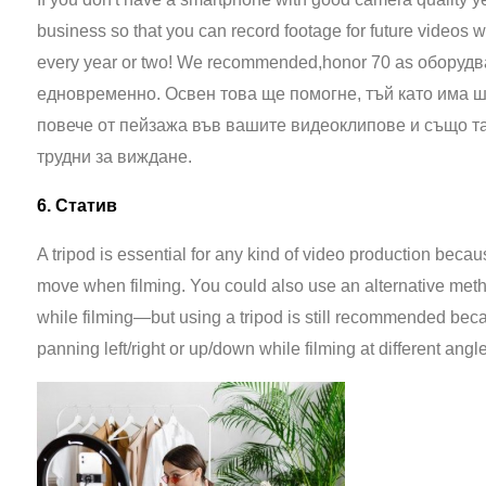
business so that you can record footage for future video
every year or two! We recommended,
honor 70 a
s оборудв
едновременно. Освен това ще помогне, тъй като има ш
повече от пейзажа във вашите видеоклипове и също та
трудни за виждане.
6. Статив
A tripod is essential for any kind of video production becaus
move when filming. You could also use an alternative meth
while filming—but using a tripod is still recommended bec
panning left/right or up/down while filming at different ang