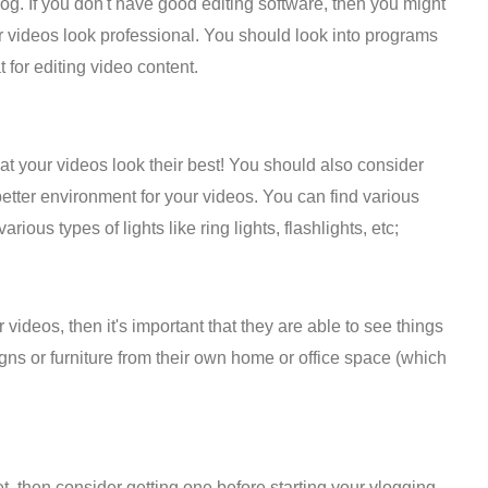
og. If you don't have good editing software, then you might
r videos look professional. You should look into programs
for editing video content.
hat your videos look their best! You should also consider
better environment for your videos. You can find various
rious types of lights like ring lights, flashlights, etc;
 videos, then it's important that they are able to see things
gns or furniture from their own home or office space (which
, then consider getting one before starting your vlogging