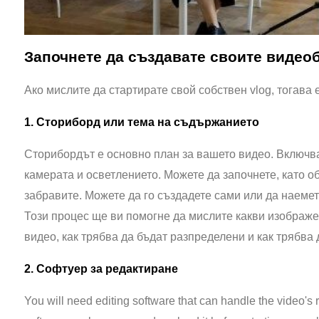
Започнете да създавате своите видео
Ако мислите да стартирате свой собствен vlog, тогава 
1. Сториборд или тема на съдържанието
Сторибордът е основно план за вашето видео. Включва 
камерата и осветлението. Можете да започнете, като об
забравите. Можете да го създадете сами или да наемет
Този процес ще ви помогне да мислите какви изображ
видео, как трябва да бъдат разпределени и как трябва 
2. Софтуер за редактиране
You will need editing software that can handle the video's r