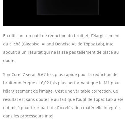
En utilisant un outil de réduction du bruit et d’élargissement
du cliché (Gigapixel AI and Denoise AI, de Topaz Lab), Intel
aboutit à un résultat qui ne laisse pas tellement de place au
doute.
Son Core i7 serait 5,67 fois plus rapide pour la réduction de
bruit numérique et 6,02 fois plus performant que le M1 pour
l’élargissement de l’image. C’est une véritable correction. Ce
résultat est sans doute lié au fait que l’outil de Topaz Lab a été
optimisé pour tirer parti de l’accélération matérielle intégrée
dans les processeurs Intel.