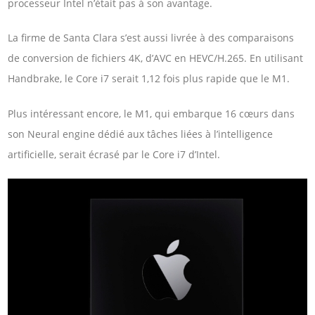
processeur Intel n’était pas à son avantage.
La firme de Santa Clara s’est aussi livrée à des comparaisons
de conversion de fichiers 4K, d’AVC en HEVC/H.265. En utilisant
Handbrake, le Core i7 serait 1,12 fois plus rapide que le M1.
Plus intéressant encore, le M1, qui embarque 16 cœurs dans
son Neural engine dédié aux tâches liées à l’intelligence
artificielle, serait écrasé par le Core i7 d’Intel.