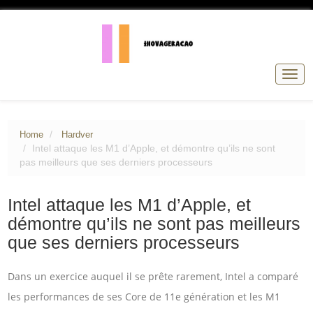
Togg
navig
Home
Hardver
Intel attaque les M1 d’Apple, et démontre qu’ils ne sont
pas meilleurs que ses derniers processeurs
Intel attaque les M1 d’Apple, et
démontre qu’ils ne sont pas meilleurs
que ses derniers processeurs
Dans un exercice auquel il se prête rarement, Intel a comparé
les performances de ses Core de 11e génération et les M1