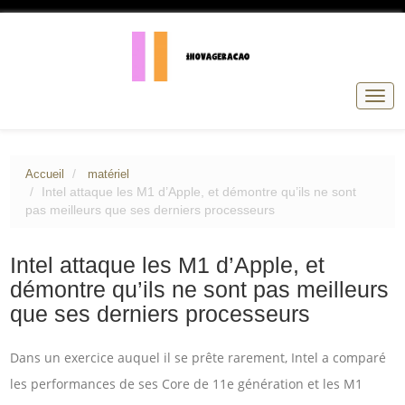
Basc
la
navig
Accueil
matériel
Intel attaque les M1 d’Apple, et démontre qu’ils ne sont
pas meilleurs que ses derniers processeurs
Intel attaque les M1 d’Apple, et
démontre qu’ils ne sont pas meilleurs
que ses derniers processeurs
Dans un exercice auquel il se prête rarement, Intel a comparé
les performances de ses Core de 11e génération et les M1