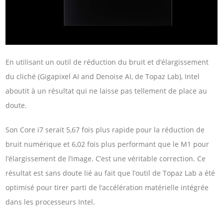
En utilisant un outil de réduction du bruit et d’élargissement
du cliché (Gigapixel AI and Denoise AI, de Topaz Lab), Intel
aboutit à un résultat qui ne laisse pas tellement de place au
doute.
Son Core i7 serait 5,67 fois plus rapide pour la réduction de
bruit numérique et 6,02 fois plus performant que le M1 pour
l’élargissement de l’image. C’est une véritable correction. Ce
résultat est sans doute lié au fait que l’outil de Topaz Lab a été
optimisé pour tirer parti de l’accélération matérielle intégrée
dans les processeurs Intel.