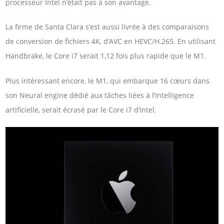
processeur Intel n’était pas à son avantage.
La firme de Santa Clara s’est aussi livrée à des comparaisons
de conversion de fichiers 4K, d’AVC en HEVC/H.265. En utilisant
Handbrake, le Core i7 serait 1,12 fois plus rapide que le M1.
Plus intéressant encore, le M1, qui embarque 16 cœurs dans
son Neural engine dédié aux tâches liées à l’intelligence
artificielle, serait écrasé par le Core i7 d’Intel.