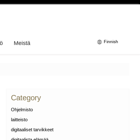
Finnish
tö
Meistä
Category
Ohjelmisto
laitteisto
digitaaliset tarvikkeet
digitaalista elämää