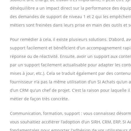
déséquilibre a un impact direct sur la performance des équi
des demandes de support de niveau 1 et 2 qui les empêchen
métiers sont freinées dans leurs prise en main des outils et s
Pour remédier à cela, il existe plusieurs solutions. D’abord, av
support facilement et bénéficient d'un accompagnement rapide,
réponse ou de réactivité. Ensuite, avoir un support aux conten
par un support facilement actualisable pour adapter les conten
mises à jour, etc.). Cela se traduit également par des contenu
fournisseur n’a pas la même utilisation d’un SI Achats qu’un
d’un CRM qu’un chef de projet. C’est la raison pour laquelle 
métier de façon très concrète.
Communication, formation, support : vous connaissez désormais
vous souhaitiez accélérer l’adoption d’un SIRH, CRM, ERP, SI A
fondamentales pour emporter l’adhésion de vos utilisateurs 