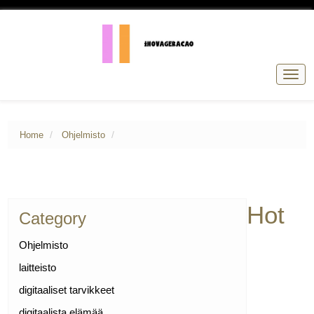
Togg
navig
Home
Ohjelmisto
Hot
Category
Ohjelmisto
laitteisto
digitaaliset tarvikkeet
digitaalista elämää