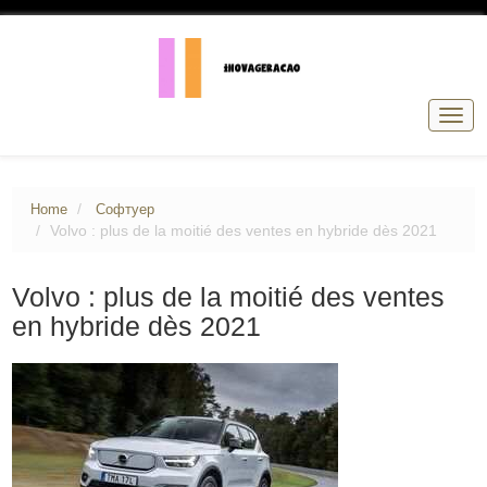
Togg
navig
Home
Софтуер
Volvo : plus de la moitié des ventes en hybride dès 2021
Volvo : plus de la moitié des ventes
en hybride dès 2021