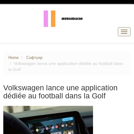
Togg
navig
Home
Софтуер
Volkswagen lance une application dédiée au football dans
la Golf
Volkswagen lance une application
dédiée au football dans la Golf