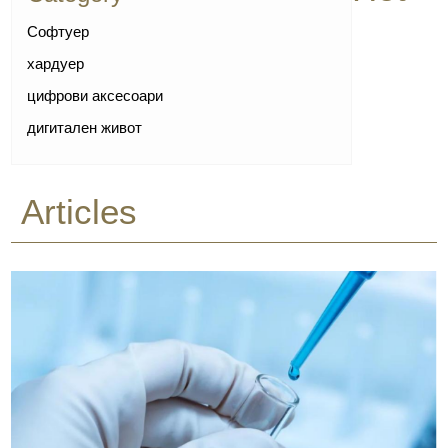
Софтуер
хардуер
цифрови аксесоари
дигитален живот
Articles