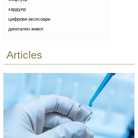
хардуер
цифрови аксесоари
дигитален живот
Articles