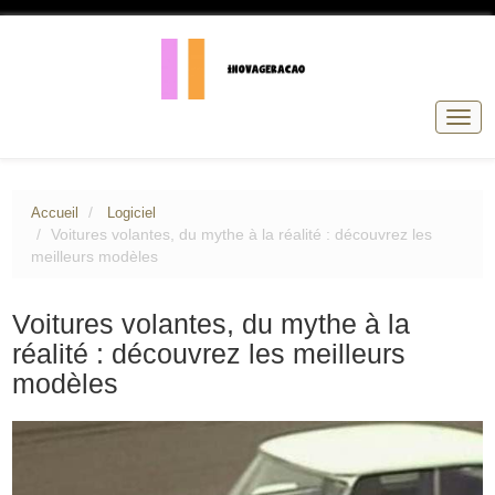
Basc
la
navig
Accueil
Logiciel
Voitures volantes, du mythe à la réalité : découvrez les
meilleurs modèles
Voitures volantes, du mythe à la
réalité : découvrez les meilleurs
modèles