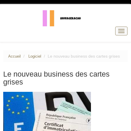
Basc
la
navig
Le nouveau business des cartes grises
Accueil
Logiciel
Le nouveau business des cartes
grises