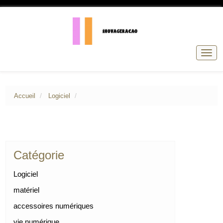
Basc
la
navig
Accueil
Logiciel
Catégorie
Logiciel
matériel
accessoires numériques
vie numérique