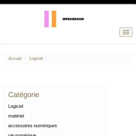
Basc
la
navig
Accueil
Logiciel
Catégorie
Logiciel
matériel
accessoires numériques
vie numérique